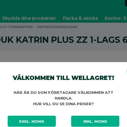
Skydda dina produkter
Packa & skicka
Kontor, S
OCH TORKPAPPER
PAPPERSHANDDUKAR
K KATRIN PLUS ZZ 1-LAGS 
VÄLKOMMEN TILL WELLAGRET!
A
HÄR ÄR DU SOM FÖRETAGARE VÄLKOMMEN ATT
HANDLA.
HUR VILL DU SE DINA PRISER?
EXKL. MOMS
INKL. MOMS
A