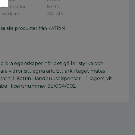
illv. artikelnr
83114
illverkare
KATRIN
isa alla produkter från KATRIN
d bra egenskaper när det gäller styrka och
a vidrör sitt egna ark. Ett ark i taget matas
 till: Katrin Handduksdispenser. - 1-lagers, vit -
olabel: licensnummer SE/004/002