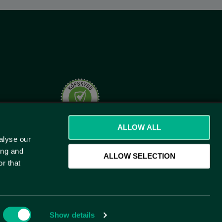
t.se
ALLOW ALL
alyse our
ing and
ALLOW SELECTION
r that
)
Show details