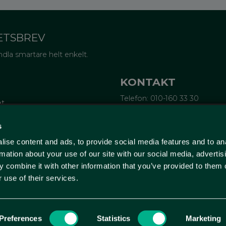
ETSBREV
dla smartare helt enkelt.
KONTAKT
Telefon: 010-160 33 30
et
Epost:
info@wellagret.se
Ekonomi:
ekonomi@wellagre
tifieringar
s
rubrev
ise content and ads, to provide social media features and to an
ge
Wellagret
örsta köp
Triangeln 4
rmation about your use of our site with our social media, advertis
211 43 Malmö
 combine it with other information that you’ve provided to them o
Sverige
 use of their services.
(Endast kontor - ingen butik
Preferences
Statistics
Marketing