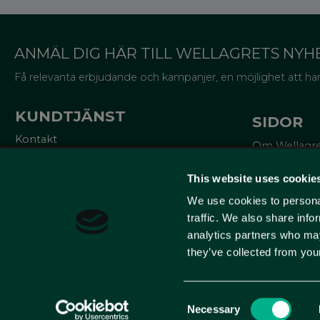
ANMÄL DIG HÄR TILL WELLAGRETS NYH
Få relevanta erbjudande och kampanjer, en möjlighet att han
KUNDTJÄNST
SIDOR
Kontakt
Om Wellagr
Mina sidor
Trycksaker
Köpvillkor
Miljö och cer
This website uses cookie
Reklamationer
Lådor för va
Policy och cookies
We use cookies to personal
Om emballa
10% på ditt f
traffic. We also share info
analytics partners who may
Lär dig mer
they’ve collected from your
Consent
Necessary
Selection