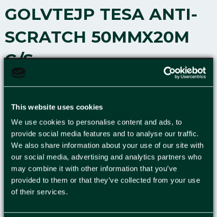
GOLVTEJP TESA ANTI-
SCRATCH 50MMX20M
G/S
tesa 60960 Anti-Scratch PET golvmärkningstejp
är en robust högpresterande tejp för permanent
This website uses cookies
och hållbar golvmärkning samt varningsändamål.
Den nötningsbeständiga, robusta och elastiska
We use cookies to personalise content and ads, to
märkningstejpen kombinerar ett skyddande PET-
provide social media features and to analyse our traffic.
We also share information about your use of our site with
toppskikt, starka märkningsfärger och ett
our social media, advertising and analytics partners who
syntetiskt gummihäftämne. Det skyddande PET-
may combine it with other information that you’ve
toppskiktet förbättrar tejpens motståndskraft
provided to them or that they’ve collected from your use
mot repor, smuts, nötning och kemikalier och
of their services.
garanterar lång livslängd och permanent starka
färger som inte bleknar med tiden. Tack vare det