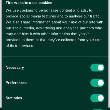
This website uses cookies
Wellådor i olika konstruktioner och kvaliteter.
We use cookies to personalise content and ads, to
Samma användningsområde som papptuber,
provide social media features and to analyse our traffic.
men fyrkantiga för lägre lager- och
We also share information about your use of our site with
transportkostnad. Måtten anges i innermått
our social media, advertising and analytics partners who
mm, längd x bredd x höjd.Produktfördelar:
may combine it with other information that you’ve
Enkelt att använda.
provided to them or that they’ve collected from your use
Låg lager och transportkostnad då de levereras
of their services.
platta.
Användning:
Consent
•Skyddande emballage för affischer, foldrar,
Necessary
Selection
ritningar och reklamtryck.
Preferences
Statistics