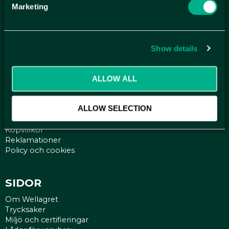
Marketing
ANMÄL DIG HÄR TILL WELLAGRETS
NYHETSBREV
Show details
Få relevanta erbjudande och kampanjer, en möjlighet att
handla smartare helt enkelt.
ALLOW ALL
KUNDTJÄNST
ALLOW SELECTION
Kontakt
Mina sidor
Köpvillkor
Reklamationer
Policy och cookies
SIDOR
Om Wellagret
Trycksaker
Miljö och certifieringar