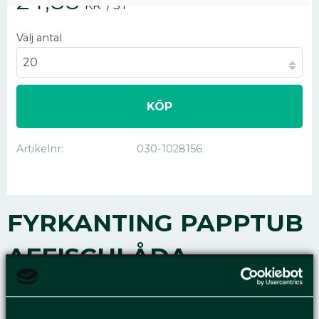
24,88
KR
/
ST
Välj antal
KÖP
Artikelnr
030-1028156
FYRKANTING PAPPTUB
AFFISCHLÅDA
1210X100X100MM