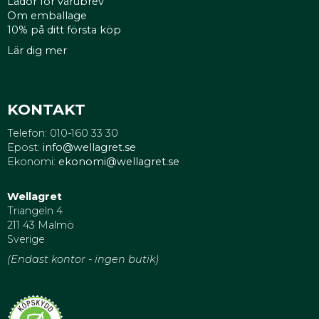
Lådor för varubrev
Om emballage
10% på ditt första köp
Lär dig mer
KONTAKT
Telefon: 010-160 33 30
Epost:
info@wellagret.se
Ekonomi:
ekonomi@wellagret.se
Wellagret
Triangeln 4
211 43 Malmö
Sverige
(Endast kontor - ingen butik)