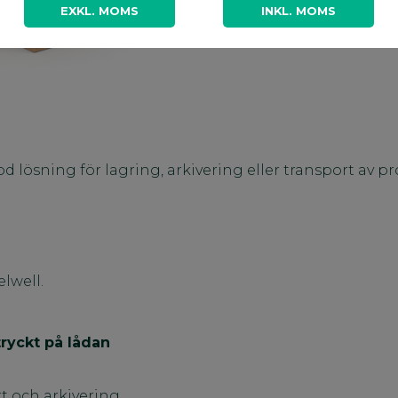
A
EXKL. MOMS
INKL. MOMS
lösning för lagring, arkivering eller transport av produk
elwell.
tryckt på lådan
rt och arkivering