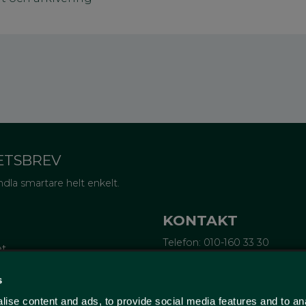
ETSBREV
dla smartare helt enkelt.
KONTAKT
Telefon: 010-160 33 30
et
Epost:
info@wellagret.se
Ekonomi:
ekonomi@wellagre
tifieringar
s
rubrev
ise content and ads, to provide social media features and to an
ge
Wellagret