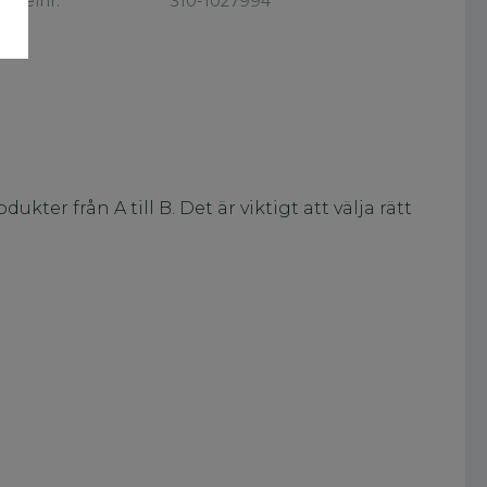
rtikelnr
310-1027994
ter från A till B. Det är viktigt att välja rätt