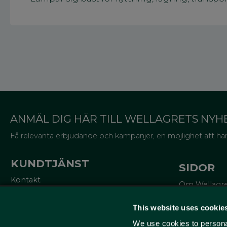
ANMÄL DIG HÄR TILL WELLAGRETS NYH
Få relevanta erbjudande och kampanjer, en möjlighet att han
KUNDTJÄNST
SIDOR
Kontakt
Om Wellagr
Mina sidor
Trycksaker
Köpvillkor
Miljö och cer
This website uses cookie
Reklamationer
Lådor för va
Policy och cookies
We use cookies to personal
Om emballa