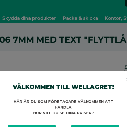
Skydda dina produkter
Packa & skicka
Kontor, S
06 7MM MED TEXT "FLYTTLÅ
V
VÄLKOMMEN TILL WELLAGRET!
HÄR ÄR DU SOM FÖRETAGARE VÄLKOMMEN ATT
HANDLA.
HUR VILL DU SE DINA PRISER?