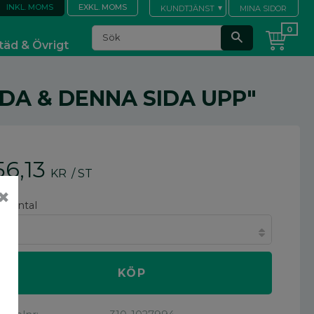
INKL. MOMS
EXKL. MOMS
KUNDTJÄNST
MINA SIDOR
täd & Övrigt
DA & DENNA SIDA UPP"
56,13
KR
/
ST
✖
älj antal
KÖP