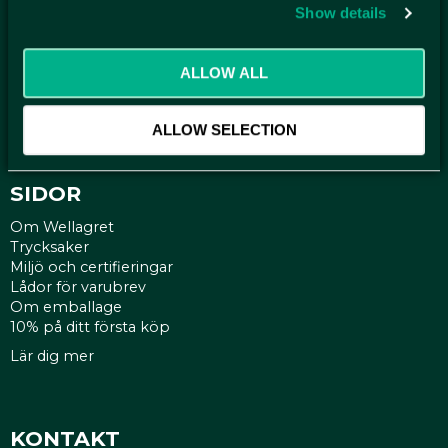
Show details
KUNDTJÄNST
Kontakt
Mina sidor
ALLOW ALL
Köpvillkor
Reklamationer
ALLOW SELECTION
Policy och cookies
SIDOR
Om Wellagret
Trycksaker
Miljö och certifieringar
Lådor för varubrev
Om emballage
10% på ditt första köp
Lär dig mer
KONTAKT