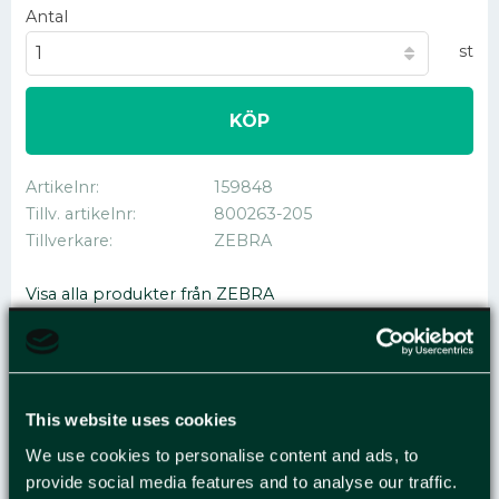
Antal
st
KÖP
Artikelnr
159848
Tillv. artikelnr
800263-205
Tillverkare
ZEBRA
Visa alla produkter från ZEBRA
ETIKETT ZEBRA
This website uses cookies
76X51MM 16440/FP
We use cookies to personalise content and ads, to
provide social media features and to analyse our traffic.