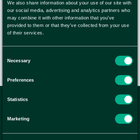
We also share information about your use of our site with
Etikett ZEBRA 76x51mm Kärna: 25 mm Diameter:
our social media, advertising and analytics partners who
127mm Etiketter/rulle: 1370 Print Teknologi:
may combine it with other information that you’ve
Direct Thermal Skrivartyp: Label Printers Storlek:
provided to them or that they’ve collected from your use
76mmx51mm Rullar/låda: 12 - Passar till: GK420,
of their services.
GX420, GX430, TLP2824 - Mått: (BxH) 76x51mm - -
Consent
Necessary
Selection
Preferences
Statistics
ANMÄL DIG HÄR TILL WELLAGRETS
NYHETSBREV
Marketing
Få relevanta erbjudande och kampanjer, en möjlighet att
handla smartare helt enkelt.