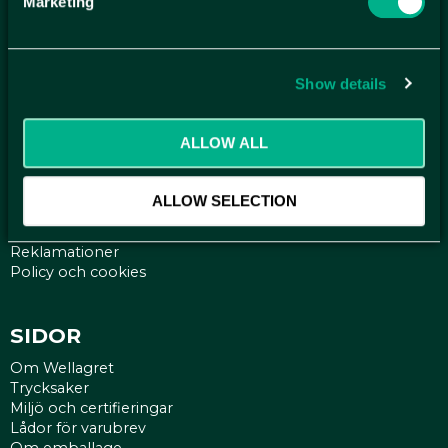
Marketing
ANMÄL DIG HÄR TILL WELLAGRETS
NYHETSBREV
Show details
Få relevanta erbjudande och kampanjer, en möjlighet att
handla smartare helt enkelt.
ALLOW ALL
KUNDTJÄNST
Kontakt
ALLOW SELECTION
Mina sidor
Köpvillkor
Reklamationer
Policy och cookies
SIDOR
Om Wellagret
Trycksaker
Miljö och certifieringar
Lådor för varubrev