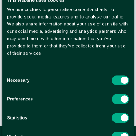
handel. Bra skydd mot slag, stötar och fukt.
Vissa format passar som varubrev . Enkla att
We use cookies to personalise content and ads, to
resa och försluta. Masterin wellådor är FSC-
provide social media features and to analyse our traffic.
certifierade.Produktfördelar:
We also share information about your use of our site with
Perfekt för E-handel.
our social media, advertising and analytics partners who
Enkla att resa och försluta.
may combine it with other information that you’ve
Postanpassade format.
provided to them or that they’ve collected from your use
Miljövänligt material.
of their services.
Användning:
En all-round låda perfekt för e-handel att
Consent
packa lätta och ömtåliga produkter.
Necessary
Selection
Preferences
Statistics