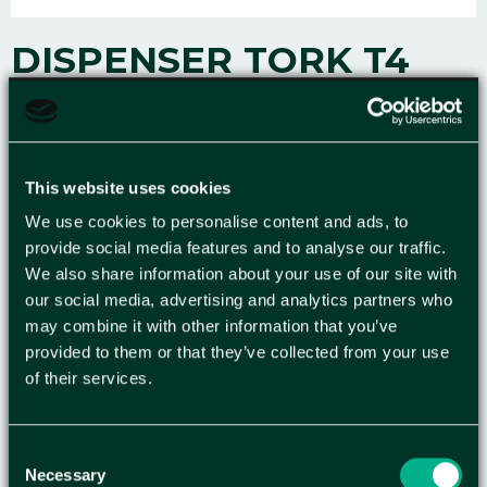
DISPENSER TORK T4
TOA VIT
Tork Elevation-dispenserns system för dubbla
This website uses cookies
toalettpappersrullar minskar
We use cookies to personalise content and ads, to
underhållskostnaderna genom att rymma två
provide social media features and to analyse our traffic.
rullar åt gången. Tork T4-dispensern är ett
We also share information about your use of our site with
perfekt system för alla typer av badrum med låg
our social media, advertising and analytics partners who
genomströmning. Den här
may combine it with other information that you’ve
toalettpappershållaren har en modern och
provided to them or that they’ve collected from your use
funktionell design som gör ett bestående intryck
of their services.
på gästerna. Den passar för ett brett utbud av
toalettrullar när det behövs påfyllning, vilket gör
den till ett mångsidigt alternativ för offentliga
Consent
toaletter. - En stängd dispenser som håller
Necessary
Selection