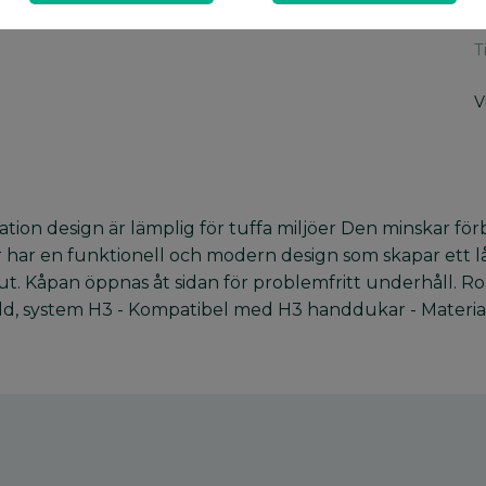
T
T
V
ion design är lämplig för tuffa miljöer Den minskar förbr
ar har en funktionell och modern design som skapar ett 
slut. Kåpan öppnas åt sidan för problemfritt underhåll. Ro
fold, system H3 - Kompatibel med H3 handdukar - Materia