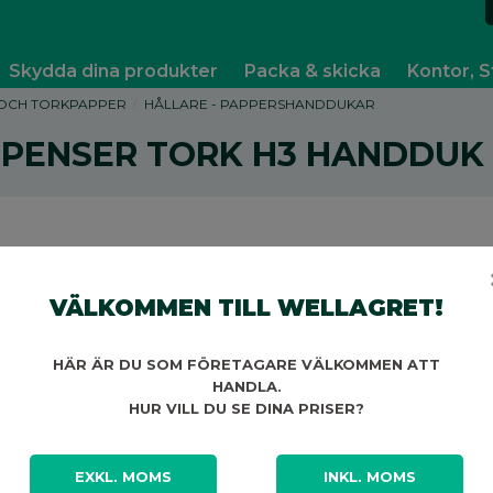
Skydda dina produkter
Packa & skicka
Kontor, S
OCH TORKPAPPER
HÅLLARE - PAPPERSHANDDUKAR
SPENSER TORK H3 HANDDUK 
VÄLKOMMEN TILL WELLAGRET!
A
HÄR ÄR DU SOM FÖRETAGARE VÄLKOMMEN ATT
HANDLA.
HUR VILL DU SE DINA PRISER?
EXKL. MOMS
INKL. MOMS
A