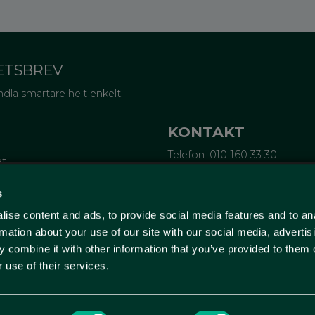
ETSBREV
dla smartare helt enkelt.
KONTAKT
Telefon: 010-160 33 30
et
Epost:
info@wellagret.se
Ekonomi:
ekonomi@wellagre
tifieringar
s
rubrev
ise content and ads, to provide social media features and to an
ge
Wellagret
örsta köp
Triangeln 4
rmation about your use of our site with our social media, advertis
211 43 Malmö
 combine it with other information that you’ve provided to them o
Sverige
 use of their services.
(Endast kontor - ingen butik