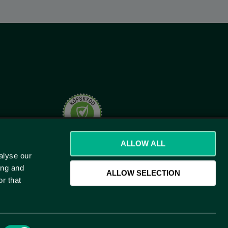
t.se
ALLOW ALL
alyse our
ing and
ALLOW SELECTION
r that
)