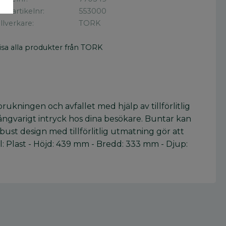
illv. artikelnr
553000
illverkare
TORK
isa alla produkter från TORK
ukningen och avfallet med hjälp av tillförlitlig
långvarigt intryck hos dina besökare. Buntar kan
bust design med tillförlitlig utmatning gör att
l: Plast - Höjd: 439 mm - Bredd: 333 mm - Djup: