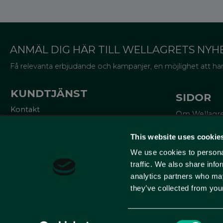
ANMÄL DIG HÄR TILL WELLAGRETS NYH
Få relevanta erbjudande och kampanjer, en möjlighet att han
KUNDTJÄNST
SIDOR
Kontakt
Om Wellagr
Mina sidor
Trycksaker
Köpvillkor
Miljö och cer
This website uses cookie
Reklamationer
Lådor för va
Policy och cookies
We use cookies to personal
Om emballa
10% på ditt f
traffic. We also share info
analytics partners who may
Lär dig mer
they’ve collected from your
Consent