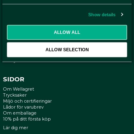
Få relevanta erbjudande och kampanjer, en möjlighet att
handla smartare helt enkelt.
Show details
KUNDTJÄNST
ALLOW ALL
Kontakt
Mina sidor
Köpvillkor
ALLOW SELECTION
Reklamationer
Policy och cookies
SIDOR
Om Wellagret
Trycksaker
Miljö och certifieringar
Lådor för varubrev
Om emballage
10% på ditt första köp
Lär dig mer