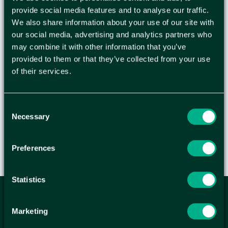
provide social media features and to analyse our traffic.
Kvalitetspapperskasse, ett bättre val än plast.
We also share information about your use of our site with
Bärkasse med handtag som är lämplig för
our social media, advertising and analytics partners who
livsmedel eller mellanstora varor. Tillverkad av
may combine it with other information that you’ve
kraftpapper vilket ger bra hållbarhet. Med
provided to them or that they’ve collected from your use
förstärkta pappershandtag. - Material: MF-
of their services.
kraftpapper - Färg: Brun - Mått: 350x170x250mm
- Antal: 250st/fp
Consent
Necessary
Selection
Preferences
Statistics
ANMÄL DIG HÄR TILL WELLAGRETS
Marketing
NYHETSBREV