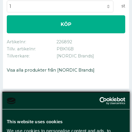
st
KÖP
Artikelnr
226892
Tillv. artikelnr
PBK16B
Tillverkare
[NORDIC Brands]
Visa alla produkter från [NORDIC Brands]
BÄRKASSE PAPPER
PLANT 17L BRUN
This website uses cookies
250/FP
We use cookies to personalise content and ads, to