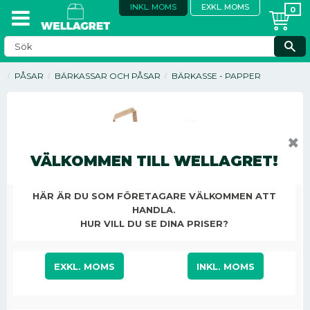
INKL. MOMS
EXKL. MOMS
PÅSAR
BÄRKASSAR OCH PÅSAR
BÄRKASSE - PAPPER
✖
VÄLKOMMEN TILL WELLAGRET!
HÄR ÄR DU SOM FÖRETAGARE VÄLKOMMEN ATT
HANDLA.
HUR VILL DU SE DINA PRISER?
788,50
EXKL. MOMS
INKL. MOMS
KR
/
ST
Antal