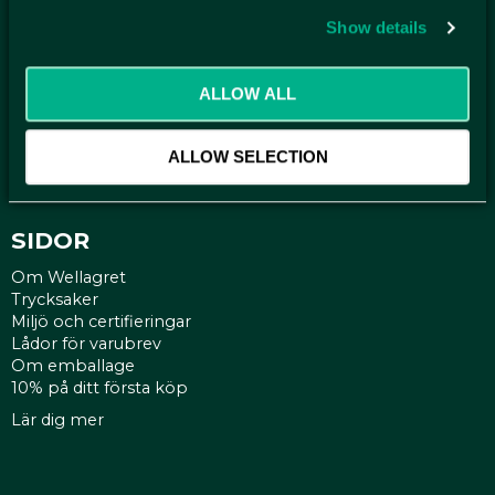
Show details
KUNDTJÄNST
Kontakt
ALLOW ALL
Mina sidor
Köpvillkor
Reklamationer
ALLOW SELECTION
Policy och cookies
SIDOR
Om Wellagret
Trycksaker
Miljö och certifieringar
Lådor för varubrev
Om emballage
10% på ditt första köp
Lär dig mer