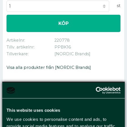
st
KÖP
Artikelnr
220778
Tillv. artikelnr
PPBK16
Tillverkare
[NORDIC Brands]
Visa alla produkter från [NORDIC Brands]
BÄRKASSE PAPPER 16L
BRUN 200/FP
This website uses cookies
We use cookies to personalise content and ads, to
Bärkasse med förstärkta handtag som är lämplig
provide social media features and to analyse our traffic.