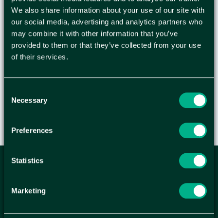
för livsmedel eller mellanstora varor. Bärkassen
We also share information about your use of our site with
har en kapacitet på 16L och är tillverkad av
our social media, advertising and analytics partners who
kraftpapper, vilket ger bra hållbarhet. - Förstärkta
may combine it with other information that you’ve
pappershandtag - Kapacitet: 16L - Material: MF-
provided to them or that they’ve collected from your use
of their services.
kraftpapper - Färg: Brun - Mått: 260x155x340 mm
- Antal: 200st/fp
Consent
Necessary
Selection
Preferences
Statistics
ANMÄL DIG HÄR TILL WELLAGRETS
NYHETSBREV
Marketing
Få relevanta erbjudande och kampanjer, en möjlighet att
handla smartare helt enkelt.