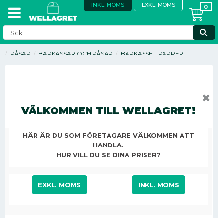
INKL. MOMS
EXKL. MOMS
PÅSAR
BÄRKASSAR OCH PÅSAR
BÄRKASSE - PAPPER
✖
VÄLKOMMEN TILL WELLAGRET!
HÄR ÄR DU SOM FÖRETAGARE VÄLKOMMEN ATT
HANDLA.
HUR VILL DU SE DINA PRISER?
616,50
EXKL. MOMS
INKL. MOMS
KR
/
ST
Antal