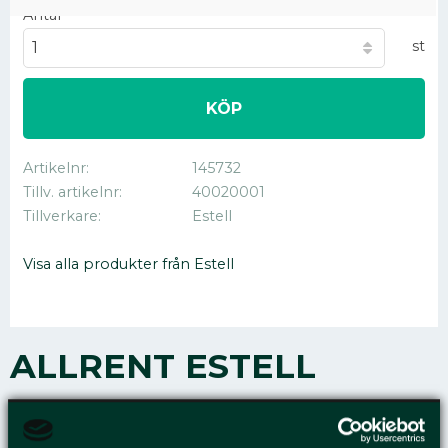
Antal
st
KÖP
Artikelnr
145732
Tillv. artikelnr
40020001
Tillverkare
Estell
Visa alla produkter från Estell
ALLRENT ESTELL
UNIVERSAL