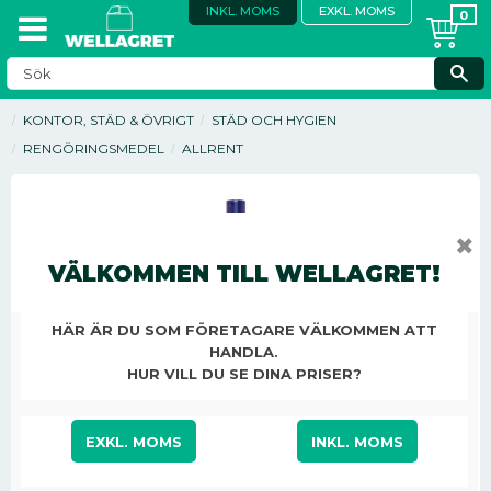
INKL. MOMS
EXKL. MOMS
KONTOR, STÄD & ÖVRIGT
STÄD OCH HYGIEN
RENGÖRINGSMEDEL
ALLRENT
✖
VÄLKOMMEN TILL WELLAGRET!
HÄR ÄR DU SOM FÖRETAGARE VÄLKOMMEN ATT
HANDLA.
HUR VILL DU SE DINA PRISER?
28,25
EXKL. MOMS
INKL. MOMS
KR
/
ST