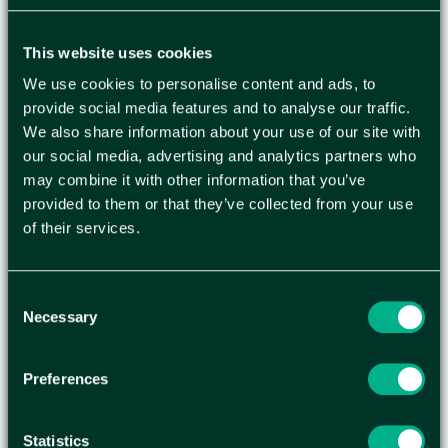
PARFYMERAD 1L
This website uses cookies
Allrengöringsmedel har mycket goda fett- och
We use cookies to personalise content and ads, to
smutslösande egenskaper Produkten kan
provide social media features and to analyse our traffic.
användas på alla slags hårda vattentåliga ytor som
We also share information about your use of our site with
plastgolv, linoleum, målade ytor, kakel,
our social media, advertising and analytics partners who
sanitetsgods och rostfritt. Till oljade trägolv,
may combine it with other information that you’ve
stengolv och gummi är Estell såpa ett bättre
provided to them or that they’ve collected from your use
alternativ. Produkten har en speciell kombination
of their services.
av tensider och lösningsmedel som ger den unika
smutslyftande egenskaper. Dosering: Normal
rengöring: 25 ml till 10 liter vatten. Grovrengöring:
Consent
50 ml till 10 liter vatten. - pH-värde: 9,8 - Lukt:
Necessary
Selection
parfymerad - Utseende: klar vätska - Svanen:
licensnummer 50260123
Preferences
Statistics