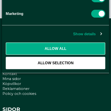
Marketing
ANMÄL DIG HÄR TILL WELLAGRETS
Show details
NYHETSBREV
Få relevanta erbjudande och kampanjer, en möjlighet att
ALLOW ALL
handla smartare helt enkelt.
ALLOW SELECTION
KUNDTJÄNST
Kontakt
Mina sidor
Köpvillkor
Reklamationer
Policy och cookies
SIDOR